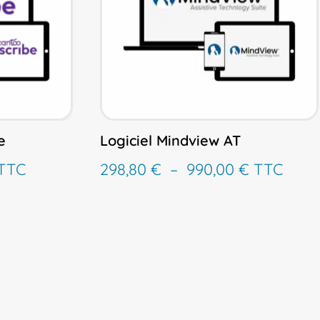
e
Logiciel Mindview AT
lage
Plage
TTC
298,80
€
–
990,00
€
TTC
de
de
rix :
prix :
0,00 €
298,80 €
à
à
68,00 €
990,00 €