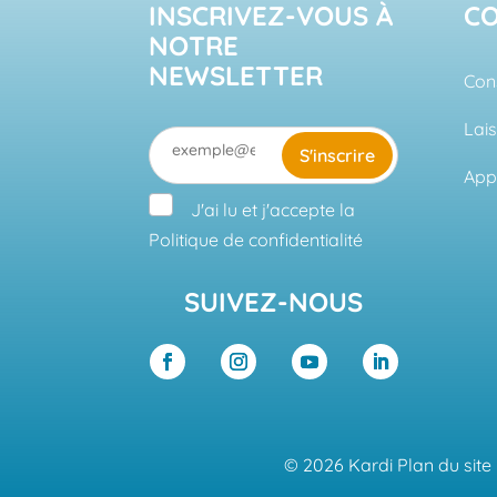
INSCRIVEZ-VOUS À
C
NOTRE
NEWSLETTER
Cons
Lai
S'inscrire
App
J'ai lu et j'accepte la
Politique de confidentialité
SUIVEZ-NOUS
© 2026 Kardi
Plan du site