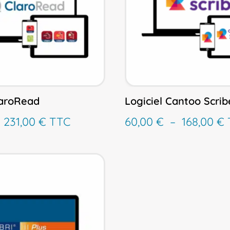
laroRead
Logiciel Cantoo Scrib
Plage
P
–
231,00
€
TTC
60,00
€
–
168,00
€
de
prix :
p
68,40 €
6
à
231,00 €
1