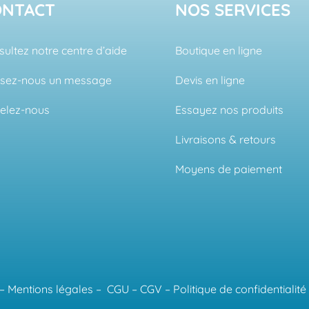
ONTACT
NOS SERVICES
ultez notre centre d’aide
Boutique en ligne
ssez-nous un message
Devis en ligne
elez-nous
Essayez nos produits
Livraisons & retours
Moyens de paiement
–
Mentions légales
–
CGU
–
CGV
–
Politique de confidentialité