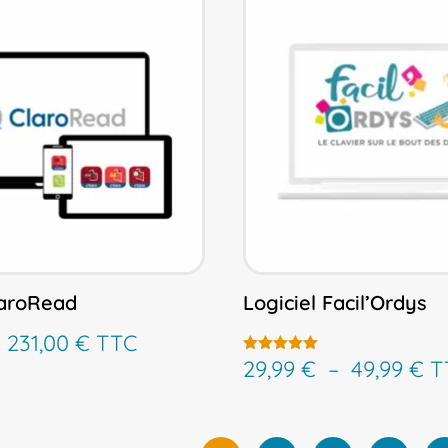
laroRead
Logiciel Facil’Ordys
Plage
–
231,00
€
TTC
de
Pl
29,99
€
–
49,99
€
T
Note
4.79
prix :
de
sur 5
68,40 €
pri
à
29