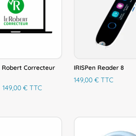
e Robert Correcteur
IRISPen Reader 8
149,00
€
TTC
Plage
–
149,00
€
TTC
de
prix :
99,00 €
à
149,00 €