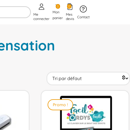
0
0
Mon
Me
Mes
Contact
panier
connecter
devis
ensation
Promo !