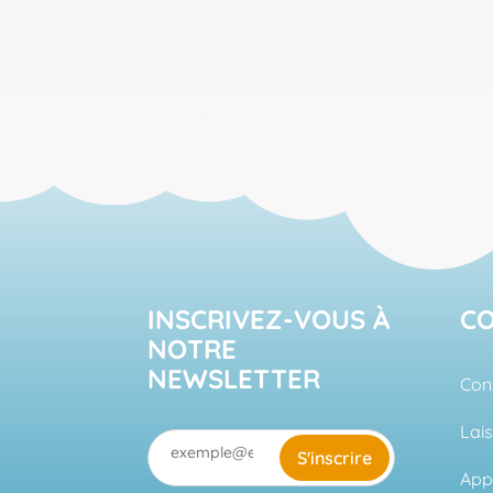
INSCRIVEZ-VOUS À
C
NOTRE
NEWSLETTER
Cons
Lai
S'inscrire
App