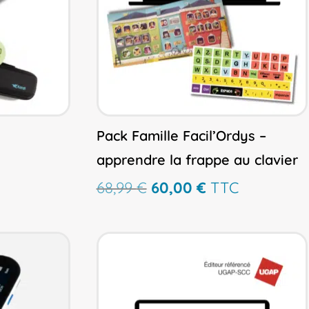
Pack Famille Facil’Ordys –
apprendre la frappe au clavier
Le
Le
68,99
€
60,00
€
TTC
prix
prix
initial
actuel
était :
est :
68,99 €.
60,00 €.