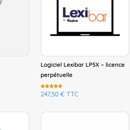
Logiciel Lexibar LP5X – licence
perpétuelle
247,50
€
TTC
Note
4.33
sur 5