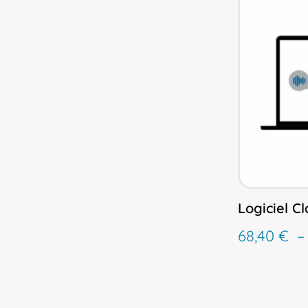
Logiciel C
68,40
€