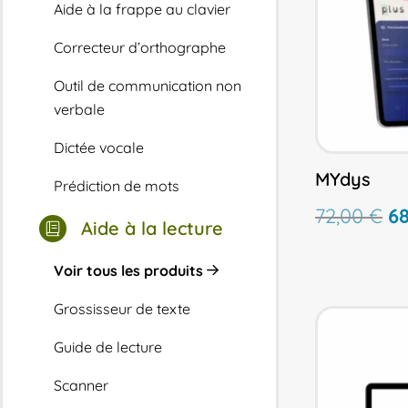
Aide à la frappe au clavier
Correcteur d’orthographe
Outil de communication non
verbale
Dictée vocale
MYdys
Prédiction de mots
L
72,00
€
6
Aide à la lecture
pr
ini
Voir tous les produits
ét
72
Grossisseur de texte
Guide de lecture
Scanner