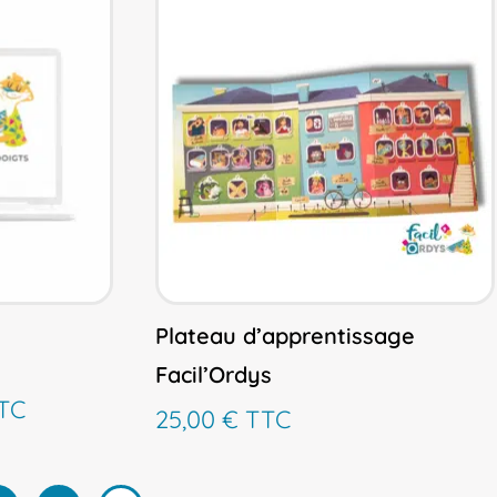
Plateau d’apprentissage
Facil’Ordys
age
TC
25,00
€
TTC
x :
,99 €