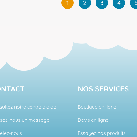
1
2
3
4
231,00 €
à
49
ONTACT
NOS SERVICES
ultez notre centre d’aide
Boutique en ligne
ssez-nous un message
Devis en ligne
elez-nous
Essayez nos produits