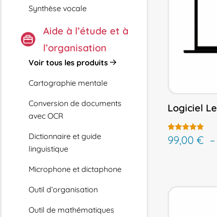
Synthèse vocale
Aide à l’étude et à
l’organisation
Voir tous les produits
Cartographie mentale
Conversion de documents
Logiciel L
avec OCR
Dictionnaire et guide
99,00
€
Note
4.33
linguistique
sur 5
Microphone et dictaphone
Outil d’organisation
Outil de mathématiques