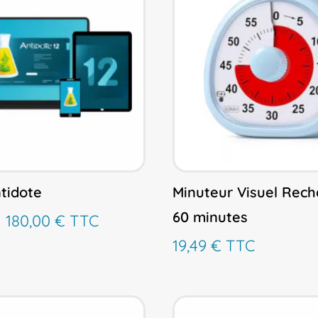
ntidote
Minuteur Visuel Rec
60 minutes
Plage
–
180,00
€
TTC
de
19,49
€
TTC
prix :
59,00 €
à
180,00 €