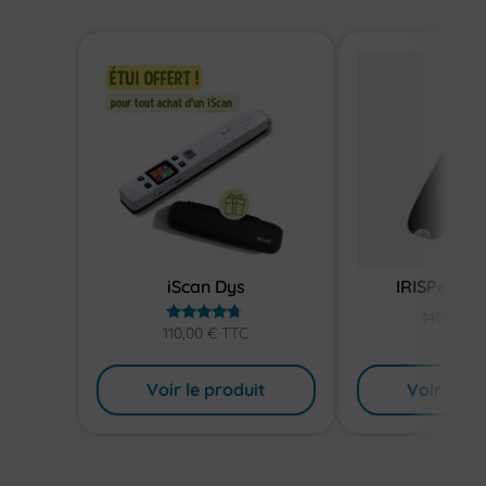
iScan Dys
IRISPen Re
149,00
€
110,00
€
TTC
Note
4.57
sur 5
Voir le produit
Voir le pr