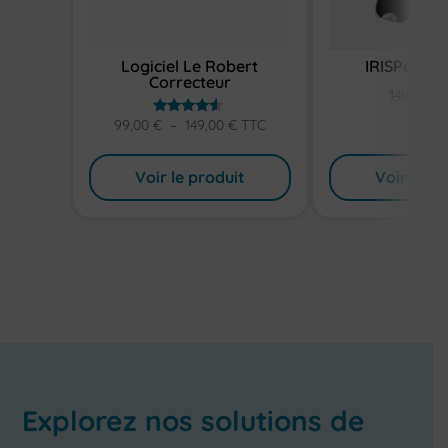
Logiciel Le Robert
IRISPen Re
Correcteur
149,00
€
99,00
€
–
149,00
€
Plage
TTC
Note
4.33
de
sur 5
Voir le produit
Voir le pr
prix :
99,00 €
à
149,00 €
Explorez nos solutions de