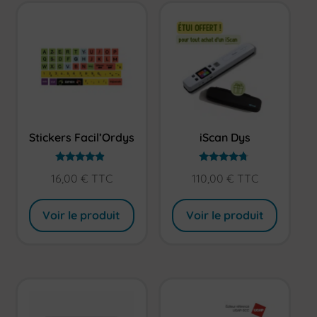
Stickers Facil’Ordys
iScan Dys
Note
Note
16,00
€
TTC
110,00
€
TTC
4.67
4.57
sur 5
sur 5
Voir le produit
Voir le produit