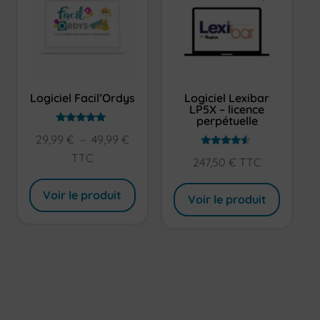
Logiciel Facil’Ordys
Logiciel Lexibar
LP5X – licence
perpétuelle
Note
Plage
29,99
€
–
49,99
€
4.79
sur 5
Note
de
TTC
247,50
€
TTC
4.33
sur 5
prix :
29,99 €
Voir le produit
Voir le produit
à
49,99 €