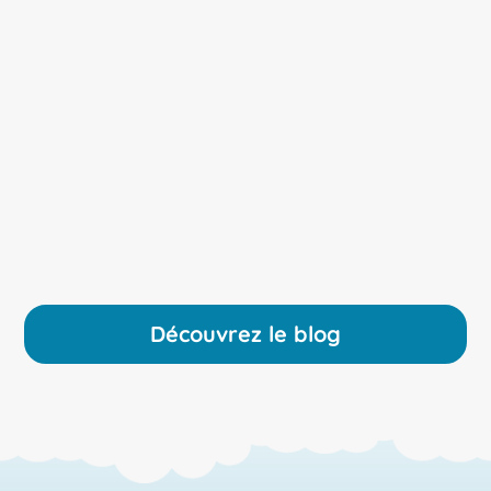
projet
les situations
troubles
pédagogique
ayant une...
neurodévelopp
innovant
ementaux...
autour de
l’inclusion des
publics à...
Découvrez le blog