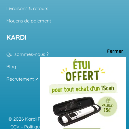
Livraisons & retours
Moyens de paiement
KARDI
Qui sommes-nous ?
Blog
Recrutement ↗
© 2026 Kardi
Plan du site
–
Mentions légales
–
CGU
–
CGV
–
Politique de confidentialité
–
Paramètres des