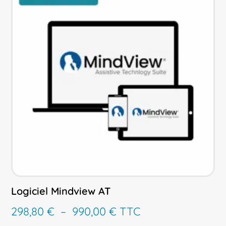
Logiciel Mindview AT
Plage
298,80
€
–
990,00
€
TTC
de