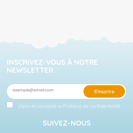
prix :
298,80 €
à
990,00 €
INSCRIVEZ-VOUS À NOTRE
NEWSLETTER
S'inscrire
J'ai lu et j'accepte la
Politique de confidentialité
SUIVEZ-NOUS