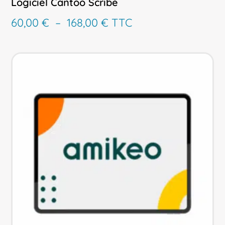
Logiciel Cantoo Scribe
Plage
60,00
€
–
168,00
€
TTC
de
prix :
60,00 €
à
168,00 €