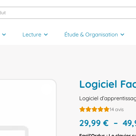
Lecture
Étude & Organisation
Logiciel Fa
Logiciel d’apprentissa
14
avis
29,99
€
–
49
Facil’O
rdys : Le clavier s