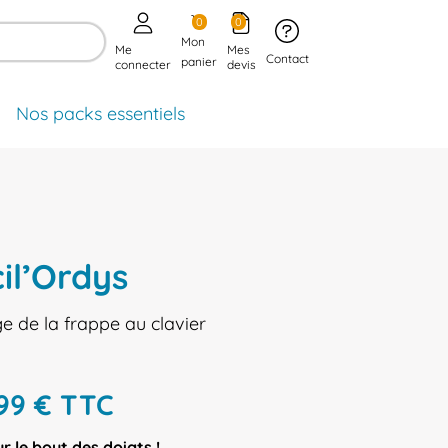
0
0
Mon
Me
Mes
Contact
panier
connecter
devis
Nos packs essentiels
cil’Ordys
ge de la frappe au clavier
Plage
,99
€
TTC
de
ur le bout des doigts !