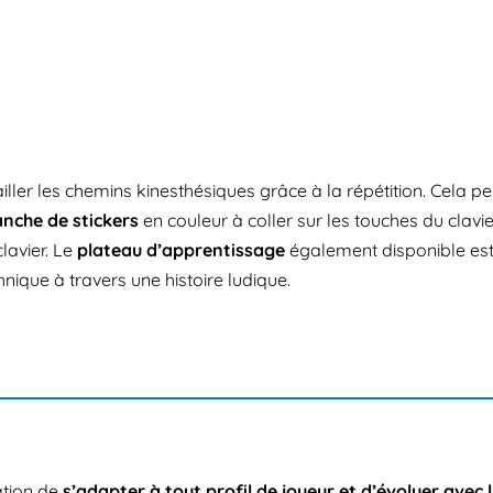
iller les chemins kinesthésiques grâce à la répétition. Cela 
anche de stickers
en couleur à coller sur les touches du clavie
lavier.
Le
plateau d’apprentissage
également disponible est 
que à travers une histoire ludique.
tion de
s’adapter à tout profil de joueur et d’évoluer avec l