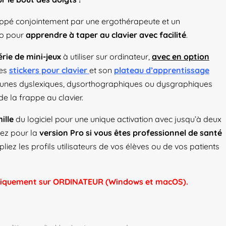
prix :
29,99 €
oppé conjointement par une ergothérapeute et un
à
́o pour
apprendre à taper au clavier avec facilité
.
49,99 €
érie de mini-jeux
à utiliser sur ordinateur,
avec en option
ses
stickers pour clavier
et son
plateau d’apprentissage
unes dyslexiques, dysorthographiques ou dysgraphiques
e la frappe au clavier.
ille
du logiciel pour une unique activation avec jusqu’à deux
ptez pour la
version Pro si vous êtes professionnel de santé
pliez les profils utilisateurs de vos élèves ou de vos patients
niquement sur ORDINATEUR (Windows et macOS).