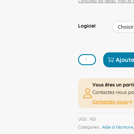
Consultez les délais, frais et 
Logiciel
quantité
Ajout
de
Logiciel
Facil’Ordys
Vous êtes un parti
Contactez-nous pour
Contactez-nous
UGS :
ND
Catégories :
Aide à l'écriture