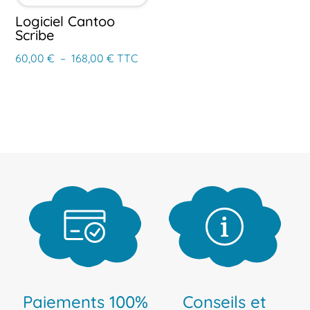
Logiciel Cantoo
Scribe
Plage
60,00
€
–
168,00
€
TTC
de
prix :
60,00 €
à
168,00 €
Paiements 100%
Conseils et