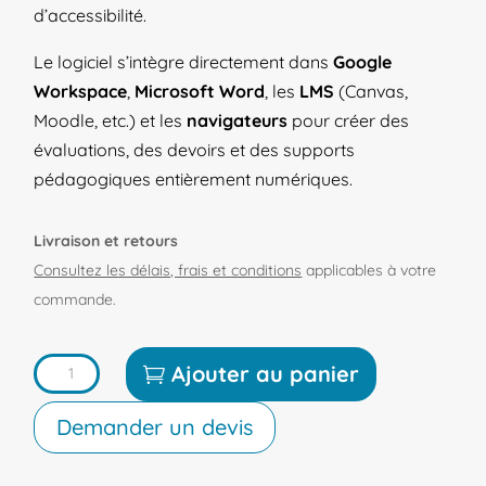
d’accessibilité.
Le logiciel s’intègre directement dans
Google
Workspace
,
Microsoft Word
, les
LMS
(Canvas,
Moodle, etc.) et les
navigateurs
pour créer des
évaluations, des devoirs et des supports
pédagogiques entièrement numériques.
Livraison et retours
Consultez les délais, frais et conditions
applicables à votre
commande.
quantité
Ajouter au panier
de
Demander un devis
Logiciel
Equatio