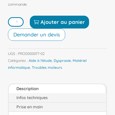
commande.
quantité
Ajouter au panier
de
Demander un devis
Joystick
n-
ABLER
UGS :
PROD000077-02
Catégories :
Aide à l'étude
,
Dyspraxie
,
Matériel
informatique
,
Troubles moteurs
Description
Infos techniques
Prise en main