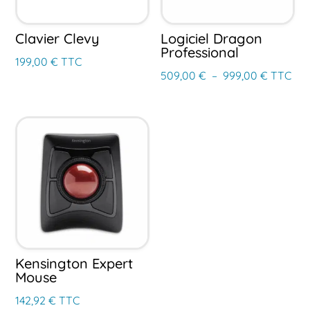
Clavier Clevy
Logiciel Dragon
Professional
199,00
€
TTC
Plage
509,00
€
–
999,00
€
TTC
de
prix :
509,00 
à
999,00 
Kensington Expert
Mouse
142,92
€
TTC