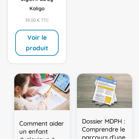
Kaligo
39,00
€
TTC
Voir le
produit
T
r
o
u
Dossier MDPH :
Comment aider
b
Comprendre le
un enfant
l
parcours d’une