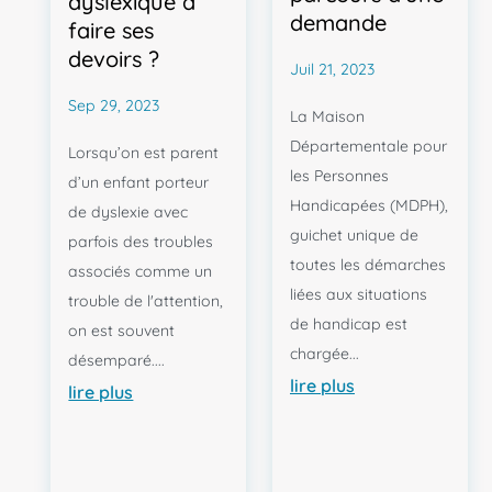
dyslexique à
e
demande
faire ses
s
devoirs ?
Juil 21, 2023
s
p
Sep 29, 2023
La Maison
é
Départementale pour
Lorsqu’on est parent
c
les Personnes
d’un enfant porteur
i
Handicapées (MDPH),
f
de dyslexie avec
guichet unique de
i
parfois des troubles
toutes les démarches
q
associés comme un
liées aux situations
u
trouble de l'attention,
de handicap est
e
on est souvent
chargée...
s
désemparé....
d
lire plus
lire plus
e
s
a